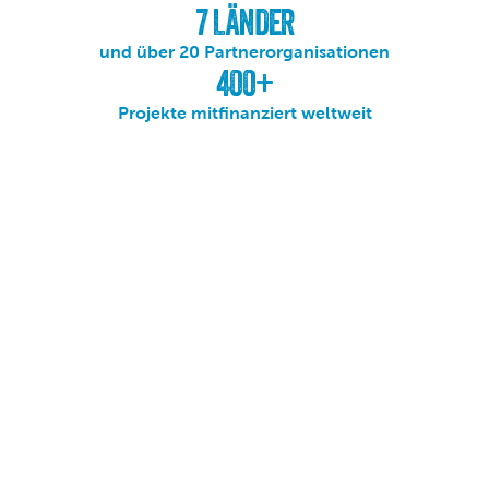
7 LÄNDER
und über 20 Partnerorganisationen
400+
Projekte mitfinanziert weltweit
UNSERE VISION
Viva con Agua stellt Wasser in den Mittelpunkt. 
Mit Freude, Kreativität und positivem Aktivismus 
engagieren wir uns dafür, dass Menschen 
sicheren Zugang zu sauberem Trinkwasser 
erhalten. Als gemeinnütziger Verein und 
internationales Netzwerk aus Menschen und 