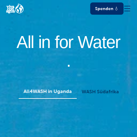
Spenden 💧
All
in for
Water
.
All4WASH in Uganda
WASH Südafrika
Roc