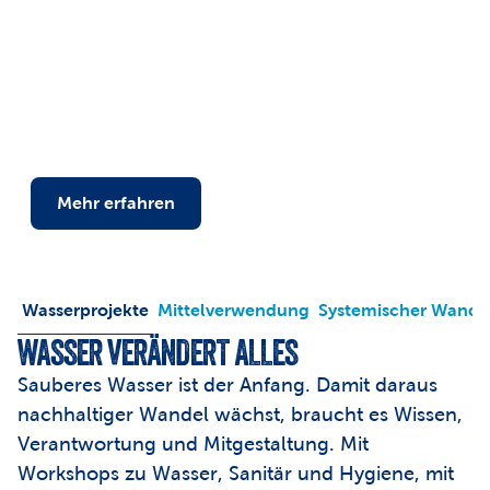
Organisationen verfolgen wir eine klare Vision: 
ALL IN FOR WATER. Gemeinsam stärken wir 
Wasser, Sanitär und Hygieneprojekte und 
arbeiten eng mit lokalen und internationalen 
Partnerorganisationen zusammen, damit 
Wasser Zukunft möglich macht.
Mehr erfahren
Wasserprojekte
Mittelverwendung
Systemischer Wande
WASSER VERÄNDERT ALLES
Sauberes Wasser ist der Anfang. Damit daraus 
nachhaltiger Wandel wächst, braucht es Wissen, 
Verantwortung und Mitgestaltung. Mit 
Workshops zu Wasser, Sanitär und Hygiene, mit 