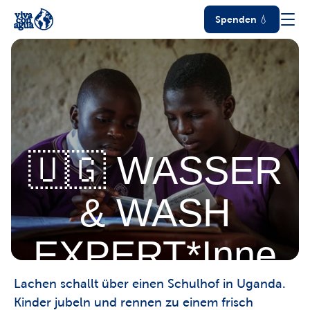
Spenden 💧
🇺🇬 WASSER
& WASH
EXPERT*Inne
n im Interview
Lachen schallt über einen Schulhof in Uganda. 
Kinder jubeln und rennen zu einem frisch 