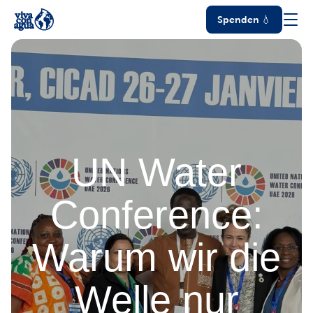
Spenden 💧
UN Water
Conference:
Warum wir die
Welle nur