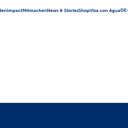
Sele
DE
den
Impact
Mitmachen
News & Stories
Shop
Viva con Agua