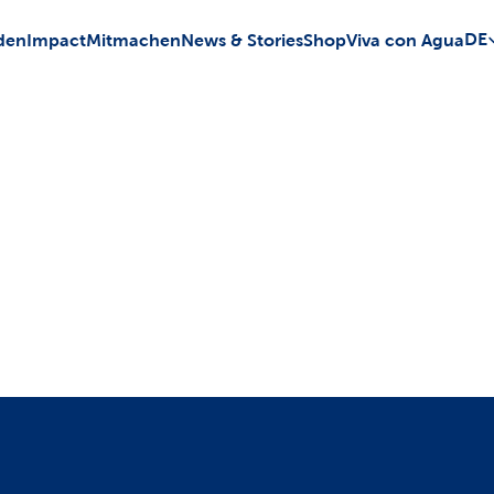
Sele
DE
den
Impact
Mitmachen
News & Stories
Shop
Viva con Agua