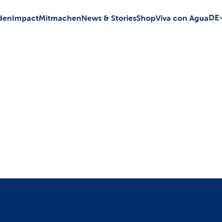
Sele
DE
den
Impact
Mitmachen
News & Stories
Shop
Viva con Agua