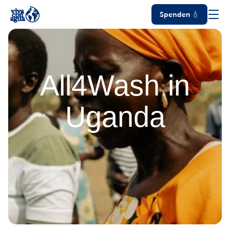
Spenden 💧
All4Wash
in
Uganda